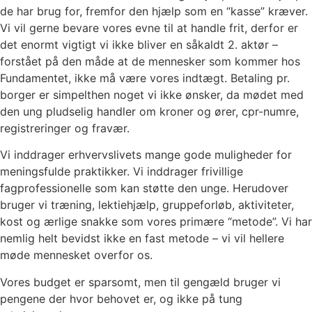
de har brug for, fremfor den hjælp som en “kasse” kræver.
Vi vil gerne bevare vores evne til at handle frit, derfor er
det enormt vigtigt vi ikke bliver en såkaldt 2. aktør –
forstået på den måde at de mennesker som kommer hos
Fundamentet, ikke må være vores indtægt. Betaling pr.
borger er simpelthen noget vi ikke ønsker, da mødet med
den ung pludselig handler om kroner og ører, cpr-numre,
registreringer og fravær.
Vi inddrager erhvervslivets mange gode muligheder for
meningsfulde praktikker. Vi inddrager frivillige
fagprofessionelle som kan støtte den unge. Herudover
bruger vi træning, lektiehjælp, gruppeforløb, aktiviteter,
kost og ærlige snakke som vores primære “metode”. Vi har
nemlig helt bevidst ikke en fast metode – vi vil hellere
møde mennesket overfor os.
Vores budget er sparsomt, men til gengæld bruger vi
pengene der hvor behovet er, og ikke på tung